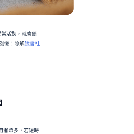
異常活動，就會鎖
先別慌！瞭解
臉書社
因
用者眾多，若短時