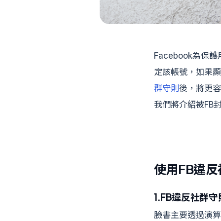
Facebook
定該帳號，如果顯示
群守則
後，將更容
我們將介紹被FB
使用FB違
1.FB違反社群守
臉書主要透過演算