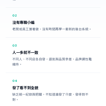
02
沒有專職小編
老闆或員工兼著做，沒有時間再學一套新的後台系統。
03
人一多就不一致
不同人、不同店各自發，語氣與品質參差，品牌調性難
維持。
04
發了看不到全貌
缺乏統一紀錄與把關，不知道誰發了什麼、發得對不
對。