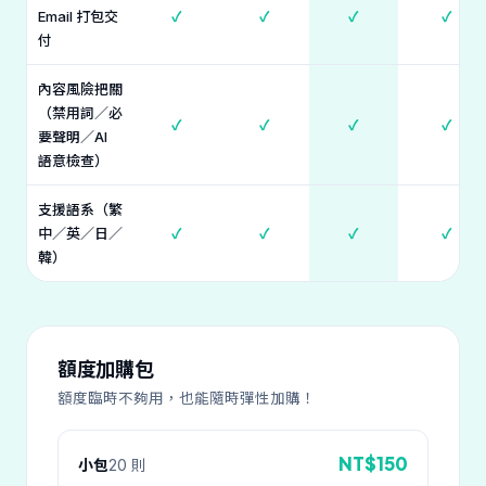
Email 打包交
✓
✓
✓
✓
付
內容風險把關
（禁用詞／必
✓
✓
✓
✓
要聲明／AI
語意檢查）
支援語系（繁
中／英／日／
✓
✓
✓
✓
韓）
額度加購包
額度臨時不夠用，也能隨時彈性加購！
NT$150
小包
20 則