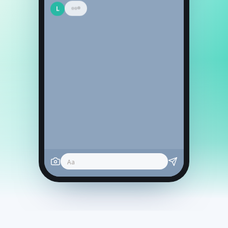
L
已收到照片。依「品牌語
氣：親切專業」寫好文案
了，請確認 ↓
L
熬煮 8 小時的招牌湯頭，今天現
滾現賣，售完為止。
#台北中山 #本日限定
發布
修改文案
✓ 發布完成
Aa