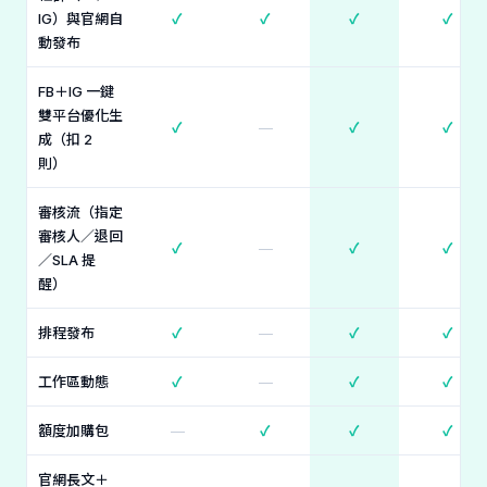
IG）與官網自
✓
✓
✓
✓
動發布
FB＋IG 一鍵
雙平台優化生
✓
—
✓
✓
成（扣 2
則）
審核流（指定
審核人／退回
✓
—
✓
✓
／SLA 提
醒）
排程發布
✓
—
✓
✓
工作區動態
✓
—
✓
✓
額度加購包
—
✓
✓
✓
官網長文＋