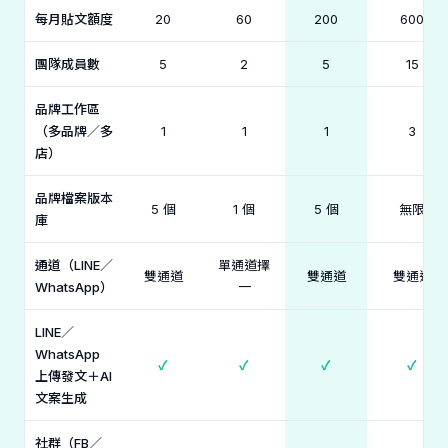
每月貼文額度
20
60
200
600
團隊成員數
5
2
5
15
品牌工作區
（多品牌／多
1
1
1
3
店）
品牌檔案版本
5 個
1 個
5 個
無限
庫
通道（LINE／
單通道擇
雙通道
雙通道
雙通道
WhatsApp）
一
LINE／
WhatsApp
✓
✓
✓
✓
上傳發文＋AI
文案生成
社群（FB／