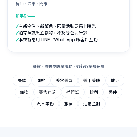
房仲、汽車、門市…
如果你——
✓
有新物件、新菜色、限量活動要馬上曝光
✓
拍完照就想立刻發，不想等公司行銷
✓
本來就常用 LINE／WhatsApp 跟客戶互動
餐飲、零售到專業服務，各行各業都在用
餐飲
咖啡
美容美髮
美甲美睫
健身
寵物
零售連鎖
補習班
診所
房仲
汽車業務
旅宿
活動企劃